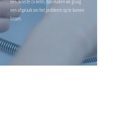
een defecte cv-ketel, dan maken we graag
een afspraak om het probleem op te komen
lossen.
OFFERTE AANVRAGEN
installatie van cv-ketel
plaatsen van sanitaire voorzieningen
plaatsen van ventilatiesystemen
riooldetectie bij verstopte leidingen