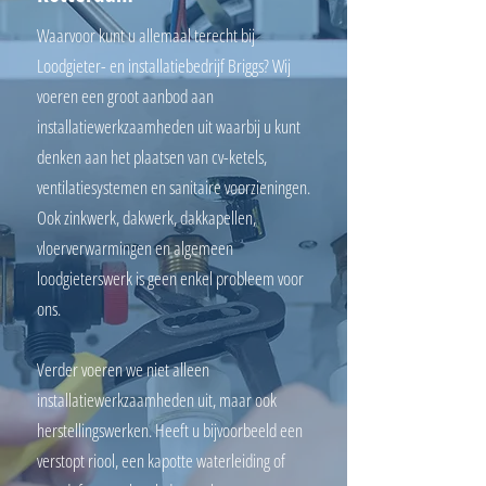
Waarvoor kunt u allemaal terecht bij
Loodgieter- en installatiebedrijf Briggs? Wij
voeren een groot aanbod aan
installatiewerkzaamheden uit waarbij u kunt
denken aan het plaatsen van cv-ketels,
ventilatiesystemen en sanitaire voorzieningen.
Ook zinkwerk, dakwerk, dakkapellen,
vloerverwarmingen en algemeen
loodgieterswerk is geen enkel probleem voor
ons.
Verder voeren we niet alleen
installatiewerkzaamheden uit, maar ook
herstellingswerken. Heeft u bijvoorbeeld een
verstopt riool, een kapotte waterleiding of